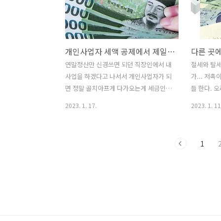
까지 없더라는 겁니다. 일반적인 경우입
이 200만
니다YOUTUBE STUDIO가 아닌,
너무나 확
YOUTUBE앱으로 들어가서계정 → 내 채
었는데 그냥
널 → SHORTS → 헤당 쇼츠의 점 세개
던 것 같다
개인사업자 세액 공제에서 제일 먼저 해야할 일
→ 수정을 클릭하면 아래와 같은 화면이
성과는 판매자
나옵니다.아래에서 연필 버튼을 클릭하면
0.001%
연말정산만 신경쓰면 되던 직장인에서 내
절세와 탈세
원하는 썸네일로 수정할 수 있습니다. 하
이제는 현
사업을 하겠다고 나서서 개인사업자가 되
가... 저촉
지만, 저의 경우는 끝까지 없었습니다.연
있어서는 안
면 정말 골치아프게 다가오는게 세금인데
들 한다. 
필이 안나와요.... 여기저기 검색하다 원
인 시장의 몰
요. 근무하던 직장의 인사팀 등에서 해결
이긴 하지만
2023. 1. 17.
2023. 1. 11
인..
해주던 세금의 문제를 개인이 스스로 해
말고 200
결하려다보니 생기는 문제가 아닐까 싶네
라는게 나라
요. 사실 조직이란건 그런 역할들을 분담
에도 불구하고
1
해서.. 분업화해서 처리하는 곳이다보니
웃긴게.. 
자신이 맡은 업무가 그것에 해당되지 않
하는 이들조
는다면 그리 신경쓸 필요가 없도록 돌아
고 싶을 때
가는게 정상이죠. 하지만 내가 1인 사업자
과 연관되면
가 된다면 당연히 그에 대한 모든 것을 온
적으로 이야
전히 스스로 감당해야 하는데요. 처음부
과 관련되어
터 1인 사업자가 아닌 법인을 설립하고 직
어하며...