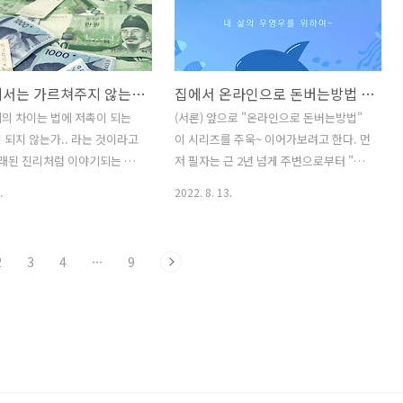
원 대나 그 이하로 떨어진 것은
들, 특히 내용증명 수신이나 고소 등의 상
연하게 나한테 알려주는 지표였
황은 누구에게나 예기치 않게 발생할 수
 혼자 그걸 모른채 하고 있었
있습니다. 이 글을 통해 해당 상황에 대한
. 내가 위탁판매로만 이루어낸
이해를 도와드리고, 실제로 이런 어려움
다른 곳에서는 가르쳐주지 않는 개인사업자의 세금 절세방법
집에서 온라인으로 돈버는방법 #1.. 돈 잘 버는 방법.. 2년만에 5억 모은 방법은?
중 1%... 아니 0.01%,
에 봉착했을 때 원활하게 대응할 수 있는
에 들어올 정도의 업적이었지만
지침을 제공하고자 합니다. 본문에서는
의 차이는 법에 저촉이 되는
(서론) 앞으로 "온라인으로 돈버는방법"
실을 자각해야하고 손을 놓고
이와 관련한 일련의 절차와 실질적인 조
이 되지 않는가.. 라는 것이라고
이 시리즈를 주욱~ 이어가보려고 한다. 먼
되는 상황이 되었다. 오프라
언을 다루며, 이를 통해 여러분이 마주칠
오래된 진리처럼 이야기되는 말
저 필자는 근 2년 넘게 주변으로부터 "너
락이 예견한 것들 ..
수 있는 법적 난관을 슬기롭게 헤쳐나가
.. 사실은 탈세도 절세도 하지
는 돈 밖에 모르냐"는 핀잔을 들으면서 살
.
2022. 8. 13.
는 데 도움이..
만원 벌면 100만원 세금으로 내
아왔는지도 모르겠다. 사실 성과 대비 스
의 뜻임을 알아야 한다.? 그럼
스로를 별로 그렇게 생각하지는 않는게,
... 참.. 내기는 싫다. 정말
자신을 좀더 챙겨주기를 바라는 부모님(?)
2
3
4
···
9
이런 법을 만들고 이런 법을 집행
같은 가장 가까운 주변인들의 지나친 푸
차 이러고 싶을까? 라고 되묻
념일 거라 생각하는 측면이 많기 때문이
가 많은게 바로 "세금"이다! 돈
다. 무언가를 얻으려면 무언가를 포기해
 사람은 참 척박해진다. 구체
야 하는 것은 맞다. 그럼에도 나중에 이야
기하자면... 사람은 자기의 돈
기할 기회가 있을 것이라 믿지만, "돈버는
서는 정말 한푼도 내놓기 싫
방법"을 깨닫기 위해 그렇게까지 주변인
 남의 돈과 관련되어서는 정말
들을 포기하지는 않았다. 오히려 더 정확