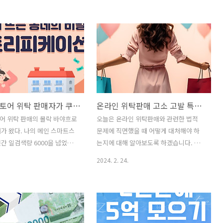
본은 물론, 태평양 연안 국가들
주기적인 대지진이 발생한 지역입니다.
 미칠 가능성이 있는 지역이
최근 인터넷과 SNS에서 2025년 7월 5일
이 해곡에서 발생하는 지진이
난카이 해곡에서 대지진이 발생할 가능성
에 미치는 영향에 대해 과학적
에 대한 소문이 확산되면서 많은 사람들
를 바탕으로 분석해보겠습니
이 불안해하고 있습니다. 이 글에서는 전
카이 해곡에서 발생한 과거 지진
문가들의 의견과 과학적 데이터를 바탕으
난카이 해곡에서는 대형 지진과
로 난카이 해곡의 지진 발생 가능성을 분
미가 빈번하게 발생했습니다.
석하고, 정확한 정보를 제공하고자 합니
스마트스토어 위탁 판매자가 쿠팡 로켓 그로스를 해야하는 이유
온라인 위탁판매 고소 고발 특허권 상표권 내용증명 경찰서 법원 대처법 대처방법
례는 다음과 같습니다.1707
다.1. 난카이 해곡 지진의 역사적 패턴난
진 (M8.6~9.0)일본 전역에
카이 해곡에서 발생하는 대지진은 보통
어 위탁 판매의 몰락 바야흐로
오늘은 온라인 위탁판매와 관련한 법적
0m 이상의 쓰나미가 시즈오
100~200년의 주기로 반복되며, 규모 8~9
가 왔다. 나의 메인 스마트스
문제에 직면했을 때 어떻게 대처해야 하
, 고치 등지에 상륙일본 서부 및
에 이르는 초대형 지진이 발생해 일본 열
간 일검색량 6000을 넘었었
는지에 대해 알아보도록 하겠습니다. 온
일부 해역에서..
도 전역에 막대..
3000으로 떨어졌었으며 이게 1
라인 시장에서 이루어지는 거래는 그 규
2024. 2. 24.
절적인 비수기의 영향이라 믿고
모가 나날이 커지고 있으며, 특히 스마트
사실 그게 아니었으며 네이버
스토어나 오픈마켓에서의 위탁판매는 많
과 쿠팡의 시장 점유율을 스
은 사업자들에게 필수적인 판매 채널로
기 싫었던 것 같다. 매출로 따
자리매김하고 있습니다. 하지만, 거래 과
 300만원은 거뜬히 넘던 매출
정에서 발생할 수 있는 다양한 법적 문제