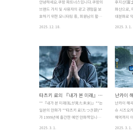
안녕하세요.쿠팡 파트너스입니다.쿠팡의
후지산(富士
브랜드 가치 및 사용자의 광고 경험을 보
화산으로, 
호하기 위한 모니터링 중, 회원님의 활동
대분화로 약
내역에서 쿠팡 파트너스 이용약관 및 운
고 있습니다
2025. 12. 18.
2025. 3. 1.
영정책을 위반하는 부정 광고가 확인되어
미래 분화 
아래와 같이 안내드립니다.[부정 광고 개
있습니다. 
요]- AFID: AF6838309- Subid:
할 확률에 
subbicoupang - 위반 일자 : 2025-11-
음과 같은 
16- 위반 지면 :
후지산의 
https://www.kbmaeil.com/article/202501200417383-
10만 년 
위반 유형 : 자동 실행 - 스치기만 해도 쿠
려져 있으며
팡으로 진입 되는 경우- 조치 내용: 최근
부터 형성
30일 수익금 몰수 및 계정 해지- 관련 정
기록된 주요
타츠키 료의 『내가 본 미래』와 난카이 해곡 지진 예언
책 : 운영정책 제4.2. 이용 제한 정책이에
년 조간(貞
따라 쿠팡 파트너스 운영정책에 의거, 위
산재를 분출
**『내가 본 미래(私が見た未来)』**는
난카이 해곡(
반 시점으로부터 최근 30일간 발생한 모
입혔습니다.
일본의 만화가 **타츠키 료(たつき諒)**
슈 시즈오
든 수익..
화: 후지산
가 1999년에 출간한 예언 만화책입니다.
해역까지 이어
산재가 도달
이 책은 작가가 자신의 꿈에서 본 미래의
zone)로,
2025. 3. 1.
2025. 3. 1.
사건들을 기록한 내용으로, 특히 일본에
진과 쓰나미