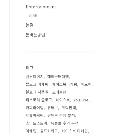
Entertainment
STAR
논점
돈버는방법
태그
랜딩페이지
해외구매대행
블로그 마케팅
페이스북마케팅
애드픽
블로그 저품질
오너클랜
티스토리 블로그
페이스북
YouTube
카피라이팅
유튜브
위탁판매
제휴마케팅
유튜브 수입 분석
스마트스토어
유튜브 수익 분석
마케팅
골드키워드
페이스북 마케팅