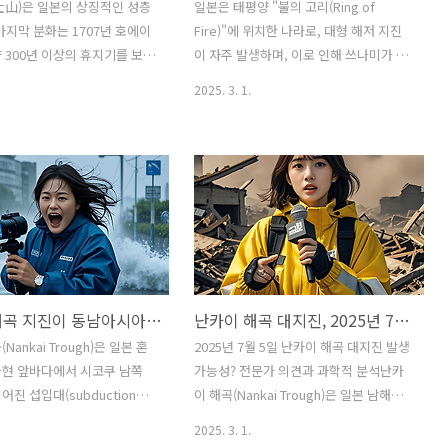
山)은 일본의 상징적인 성층
일본은 태평양 "불의 고리(Ring of
마지막 분화는 1707년 호에이
Fire)"에 위치한 나라로, 대형 해저 지진
 300년 이상의 휴지기를 보이
이 자주 발생하며, 이로 인해 쓰나미가 동
. 이러한 장기간의 휴지기는
반되는 경우가 많습니다.그렇다면 일본에
2025. 3. 1.
가능성에 대한 관심을 높이고
서 발생한 쓰나미가 우리나라(대한민국)
특히, 2025년에 후지산이 폭발
해안에 미칠 영향은 어느 정도일까요? 과
대한 과학적·통계적 분석은 다
학적 근거와 통계적 데이터를 기반으로
요소들을 고려해야 합니다.1.
분석해보겠습니다.1. 일본 해구(난카이
분화 역사와 주기성후지산은 약
해곡, 일본 해구)에서 발생한 쓰나미와 한
전부터 활동을 시작한 것으로 알
국 영향 분석일본 주변의 주요 해구와 단
, 현재의 산체는 약 1만 년 전
층대는 다음과 같습니다.난카이 해곡 (남
되기 시작했습니다. 역사적으로
해 방향, 태평양)남해 트로프(필리핀해 판
 분화는 다음과 같습니다:864
경계)일본 해구(동북부, 태평양 방향)쿠릴
난카이 해곡 지진이 동남아시아에 쓰나미를 유발할 가능성 분석
난카이 해곡 대지진, 2025년 7월 5일 발생할까? 사실 체크
観) 대분화: 대량의 용암과 화
해구(북쪽 홋카이도 방향)쓰나미는 **주
하여 주변 지역에 큰 피해를
로 해저 단층이 수직으로 움직이는 지진
Nankai Trough)은 일본 혼
2025년 7월 5일 난카이 해곡 대지진 발생
1707년 호에이(宝永) 대분
(역단층, Megathrust Earthquake)**에
카현 앞바다에서 시코쿠 남쪽
가능성? 전문가 의견과 과학적 분석난카
의 마지막 분화로, 도쿄까지 화
서 발생합니다.일본에서 발생한 쓰나미가
진 섭입대(subduction
이 해곡(Nankai Trough)은 일본 남해의
하였으며, 이..
한국까지 도달할..
 역사적으로 규모 8~9의 대형 지
필리핀해판과 유라시아판이 충돌하는 섭
2025. 3. 1.
를 유발한 것으로 알려져 있
입대(subduction zone)로, 역사적으로