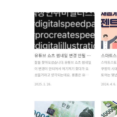
서 큰 재난을 예언했다고 알려지면서 많
습니다. 일
은 관심을 받았습니다. 그래서 저도 한번
에도 영향을
사서 읽어봤는데요. 구입하시려고 하시는
기에, 난카
분들이 있다면 절대 말리고 싶은 책입니
동남아시아
다. 왜냐구요?내용이 없습니다. 여러분들
인 데이터
이 여기저기서 들었던 내용이 전부라는
다.1. 난
것이죠. "나는 가끔 꿈을 꾼다. 그 꿈에서
과 쓰나미
있던 일들이 희안하게도 현실에서 일어나
함께 쓰나
유튜브 쇼츠 썸네일 변경 안될 때? 해결법 총정리! 2025년 최신 업데이트
곤 한다." 이게 다입니다. 끝입니다.어떤
대표적인 사
스토리 같은게 있는 만화책이 아니고.. .저
년 호에이 지
잘들 찾아오셨습니다.유튜브 쇼츠 썸네일
스마트스토
내용이 전부입니다. 게다가 이대로면 너
강진 발생1
이 변경이 안되어서 여기저기 찾다가 오
쿠팡의 시대
무 분량이 부족하니작가의 다른 만화들로
카, 오사카
셨을거라고 생각되는데요. 롱폼은 유튜브
토어는 몇년
채워져 있습니다. 즉, 낚시성..
동남아시아 
스튜디오 등에서 해당 동영상의 수정 화
지만 최근 
2025. 1. 26.
2024. 4. 6.
면으로 가서 썸네일을 변경하면 되는데
월~3월 계
요.거참... 숏츠는 수정하는 화면이 어디
싶었지만 
에도 없습니다. 여기저기 검색해보면 PC
쇼핑의 몰락
에서는 없고 스마트폰의 YOUTUBE앱에
스로 인정하
들어가면 나온다고 하는데저의 경우는 끝
지면 하루에