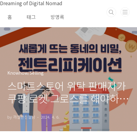
본문 바로가기
Dreaming of Digital Nomad
홈
태그
방명록
Knowhow/Selling
스마트스토어 위탁 판매자가
쿠팡 로켓 그로스를 해야하는
이유
by 까칠한친절남
2024. 4. 6.