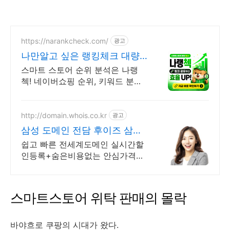
https://narankcheck.com/
광고
나만알고 싶은 랭킹체크 대량
키워드 분석
스마트 스토어 순위 분석은 나랭
첵! 네이버쇼핑 순위, 키워드 분석
시스템 잘나가는 상품 들을 찾을
수 있는 비결! 쇼핑 랭킹순위 분석
이 가능!
http://domain.whois.co.kr
광고
삼성 도메인 전담 후이즈 삼성
닷컴 관리기업
쉽고 빠른 전세계도메인 실시간할
인등록+숨은비용없는 안심가격
+스타벅스상품권 100% 국내유일
최상위 도메인기관.
스마트스토어 위탁 판매의 몰락
바야흐로 쿠팡의 시대가 왔다.