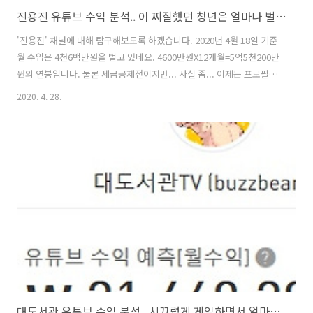
진용진 유튜브 수익 분석.. 이 찌질했던 청년은 얼마나 벌고 있을까?
'진용진' 채널에 대해 탐구해보도록 하겠습니다. 2020년 4월 18일 기준
월 수입은 4천6백만원을 벌고 있네요. 4600만원X12개월=5억5천200만
원의 연봉입니다. 물론 세금공제전이지만... 사실 좀... 이제는 프로필사
진에도 신경을 쓸 때가 된거 같은데, 여전히 쌩얼(?)을 공개하고 있네요.
2020. 4. 28.
재생목록을 보시겠습니다. 전에는 '그것을 알려드림'외에 '돠드림(도와
드림)'같은 목록이 있었던 것 같은데.. "없네?"라고 하는 순간... '돠드
림'이 '돠dream'으로 바뀌어 있네요. '돠dream'에는 다음과 같은 영상
들이 있습니다. 그런데 옆을 보니 추천채널로 "거꾸로한진용진"채널이
생겨있네요. 이 '거꾸로한진용진' 채널에서 '돠드림' 재생목록이 확인되
는데요. 채널을 분화해서 채널별 정체성을 확립하려는..
대도서관 유튜브 수익 분석.. 시끄럽게 게임하면서 얼마나 벌까?