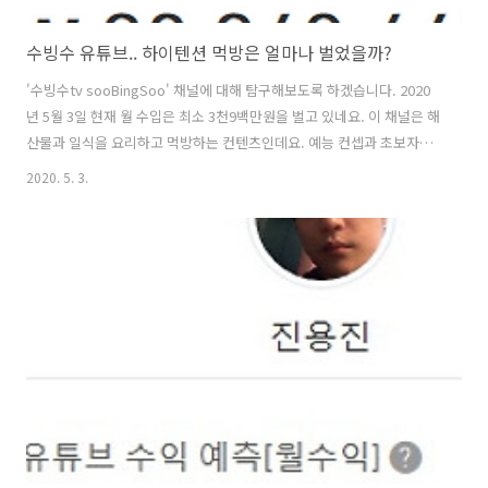
수빙수 유튜브.. 하이텐션 먹방은 얼마나 벌었을까?
'수빙수tv sooBingSoo' 채널에 대해 탐구해보도록 하겠습니다. 2020
년 5월 3일 현재 월 수입은 최소 3천9백만원을 벌고 있네요. 이 채널은 해
산물과 일식을 요리하고 먹방하는 컨텐츠인데요. 예능 컨셉과 초보자의
눈높이에 맞춘 설명으로 컨텐츠를 진행하고 있기 때문에 회 뜨기와 요리
2020. 5. 3.
를 가볍게 볼 수 있다는 특징이 있습니다. 게다가 위 채널아트에서도 느
낄 수 있듯이 크리에이터 특유의 재치있는 말투와 하이텐션이 특징입니
다. 동영상 목록에서 인기동영상 순서로 정렬해봤는데요. 집안에 들어온
괴생물체 - 대왕문어 11kg거대 용왕 대X - 대구 몸보다 큰 심해어 - 아귀
10kg인생최대 대광어 나보다 키 큰 생선 - 갯장어 생애 한 번 볼까말까한
30kg짜리 물고기 - 다금바리 등등 집에서 거대 생선을 ..