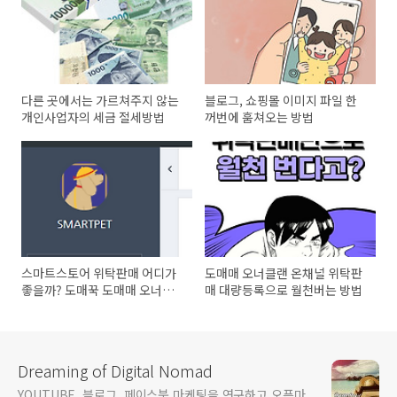
다른 곳에서는 가르쳐주지 않는
블로그, 쇼핑몰 이미지 파일 한
개인사업자의 세금 절세방법
꺼번에 훔쳐오는 방법
스마트스토어 위탁판매 어디가
도매매 오너클랜 온채널 위탁판
좋을까? 도매꾹 도매매 오너클
매 대량등록으로 월천버는 방법
랜 온채널 도매토피아 젠트레이
드 케이셀러...
Dreaming of Digital Nomad
YOUTUBE, 블로그, 페이스북 마케팅을 연구하고 오픈마