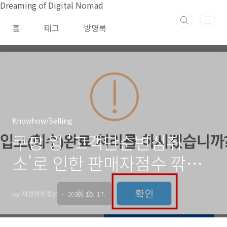
본문 바로가기
Dreaming of Digital Nomad
홈
태그
방명록
Knowhow/Selling
쿠팡 윙 '고객단순변심취
소'로 인한 판매자점수 깎임
해결 방법
by 까칠한친절남
2020. 10. 17.