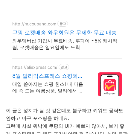
http://m.coupang.com
광고
쿠팡 로켓배송 와우회원은 무제한 무료 배송
와우멤버십 가입시 무료배송, 쿠페이 ~5% 캐시적
립, 로켓배송은 일요일에도 도착
https://aliexpress.com/
광고
8월 알리익스프레스 쇼핑혜택
오늘의특가 지금 확인해보세요
매일 쏟아지는 쇼핑 찬스! 내 마음
에 쏙 드는 여름상품, 알리에서 지
금 바로 득템 쏟아지는 혜택, 알리
익스프레스
이 글은 성지가 될 것 같은데도 불구하고 키워드 공략도
안하고 마구 포스팅을 하네요.
그런데 사실 워낙에 쿠팡의 UI가 예쁘지 않아서, 보기 좋
게 포스팅할라고 해도 포기해야할 것 같습니다. 설마 쿠팡