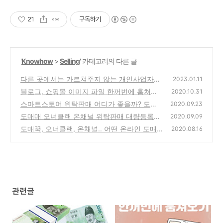
21
구독하기
'
Knowhow
>
Selling
' 카테고리의 다른 글
다른 곳에서는 가르쳐주지 않는 개인사업자의
2023.01.11
세금 절세방법
블로그, 쇼핑몰 이미지 파일 한꺼번에 훔쳐오
(1)
2020.10.31
는 방법
스마트스토어 위탁판매 어디가 좋을까? 도매
(1)
2020.09.23
꾹 도매매 오너클랜 온채널 도매토피아 젠트레
도매매 오너클랜 온채널 위탁판매 대량등록으
2020.09.09
이드 케이셀러...
로 월천버는 방법
(0)
도매꾹, 오너클랜, 온채널.. 어떤 온라인 도매
(0)
2020.08.16
몰이 제일 좋을까?
(1)
관련글