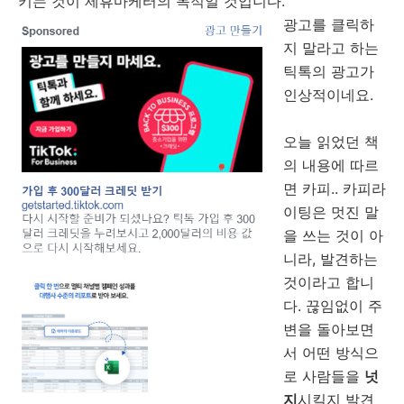
키는 것이 제휴마케터의 목적일 것입니다.
광고를 클릭하
지 말라고 하는
틱톡의 광고가
인상적이네요.
오늘 읽었던 책
의 내용에 따르
면 카피.. 카피라
이팅은 멋진 말
을 쓰는 것이 아
니라, 발견하는
것이라고 합니
다. 끊임없이 주
변을 돌아보면
서 어떤 방식으
로 사람들을
넛
지
시킬지 발견