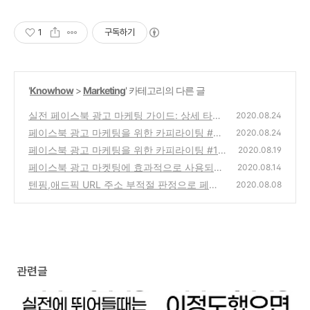
들어 내는 초격차 브랜드 밸류로
실무 성과를 만드세요.
1
구독하기
'
Knowhow
>
Marketing
' 카테고리의 다른 글
실전 페이스북 광고 마케팅 가이드: 상세 타겟
2020.08.24
팅의 원칙!!
페이스북 광고 마케팅을 위한 카피라이팅 #3
(0)
2020.08.24
어느 정도까지 성공해야 할까?
페이스북 광고 마케팅을 위한 카피라이팅 #1
(0)
2020.08.19
작성의 4단계
페이스북 광고 마켓팅에 효과적으로 사용되는
(0)
2020.08.14
포워딩과 랜딩페이지 작성방법
텐핑,애드픽 URL 주소 부적절 판정으로 페이
(4)
2020.08.08
스북에 광고를 못하면...?
(0)
관련글