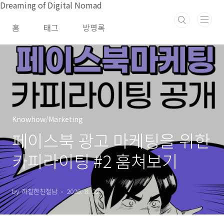
본문 바로가기
Dreaming of Digital Nomad
홈
태그
방명록
Knowhow/Marketing
페이스북 광고 마케팅을 위한
카피라이팅 #2 훔쳐보기
by 까칠한친절남
2020. 8. 22.