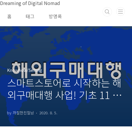
본문 바로가기
Dreaming of Digital Nomad
홈
태그
방명록
Knowhow/Selling
스마트스토어로 시작하는 해
외구매대행 사업! 기초 11 단
계
by 까칠한친절남
2020. 8. 5.