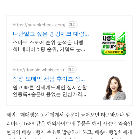
https://narankcheck.com/
광고
나만알고 싶은 랭킹체크 대량
키워드 분석
스마트 스토어 순위 분석은 나랭
첵! 네이버쇼핑 순위, 키워드 분석
시스템 잘나가는 상품 들을 찾을
수 있는 비결! 쇼핑 랭킹순위 분석
이 가능!
http://domain.whois.co.kr
광고
삼성 도메인 전담 후이즈 삼성
닷컴 관리기업
쉽고 빠른 전세계도메인 실시간할
인등록+숨은비용없는 안심가격
+스타벅스상품권 100% 국내유일
최상위 도메인기관.
해외구매대행은 고객에게서 주문이 들어오면 타오바오나 알
리바바, 1688 같은 해외사이트에 주문을 해서 사전에 약속된
현지의 배송대행지 주소로 발송하게 하고, 배송대행업체에게