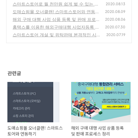
스마트스토어로 월 천만원 쉽게 벌 수 있는 구
2020.08.13
매대행사업
도매쇼핑몰 오너클랜! 스마트스토어와 연동하
(1)
2020.08.09
기
해외 구매 대행 사업 상품 등록 및 판매 프로세
(0)
2020.08.06
스 정리
홈택스를 이용한 해외구매대행 사업자등록 방
(0)
2020.07.30
법 - 스마트스토어
스마트스토어 개설 및 위탁판매 본격적인 시작
(0)
2020.07.19
전 전략
(0)
관련글
도매쇼핑몰 오너클랜! 스마트스
해외 구매 대행 사업 상품 등록
토어와 연동하기
및 판매 프로세스 정리